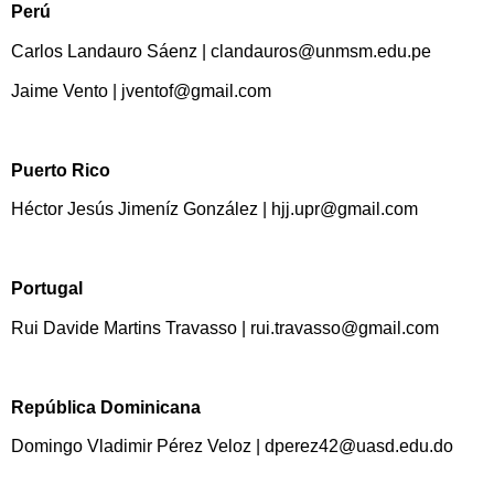
Perú
Carlos Landauro Sáenz | clandauros@unmsm.edu.pe
Jaime Vento | jventof@gmail.com
Puerto Rico
Héctor Jesús Jimeníz González | hjj.upr@gmail.com
Portugal
Rui Davide Martins Travasso | rui.travasso@gmail.com
República Dominicana
Domingo Vladimir Pérez Veloz | dperez42@uasd.edu.do