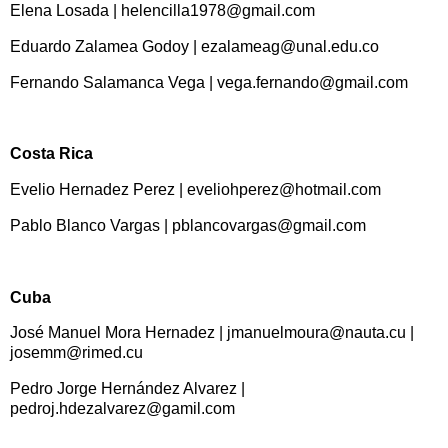
Elena Losada | helencilla1978@gmail.com
Eduardo Zalamea Godoy | ezalameag@unal.edu.co
Fernando Salamanca Vega | vega.fernando@gmail.com
Costa Rica
Evelio Hernadez Perez | eveliohperez@hotmail.com
Pablo Blanco Vargas | pblancovargas@gmail.com
Cuba
José Manuel Mora Hernadez | jmanuelmoura@nauta.cu |
josemm@rimed.cu
Pedro Jorge Hernández Alvarez |
pedroj.hdezalvarez@gamil.com