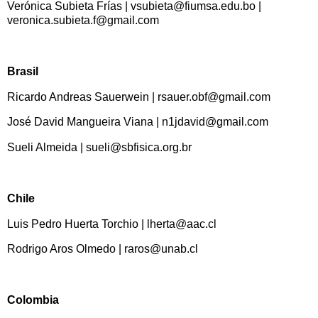
Verónica Subieta Frías | vsubieta@fiumsa.edu.bo |
veronica.subieta.f@gmail.com
Brasil
Ricardo Andreas Sauerwein | rsauer.obf@gmail.com
José David Mangueira Viana | n1jdavid@gmail.com
Sueli Almeida | sueli@sbfisica.org.br
Chile
Luis Pedro Huerta Torchio | lherta@aac.cl
Rodrigo Aros Olmedo | raros@unab.cl
Colombia