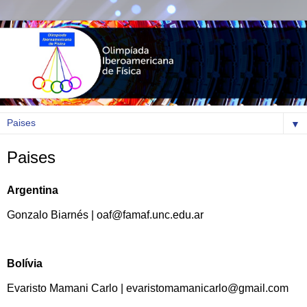
▼
Paises
Argentina
Gonzalo Biarnés | oaf@famaf.unc.edu.ar
Bolívia
Evaristo Mamani Carlo | evaristomamanicarlo@gmail.com